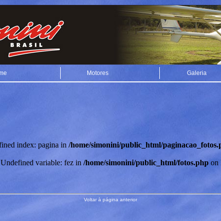
me
Motores
Galeria
fined index: pagina in
/home/simonini/public_html/paginacao_fotos.
 Undefined variable: fez in
/home/simonini/public_html/fotos.php
on 
Voltar à página anterior