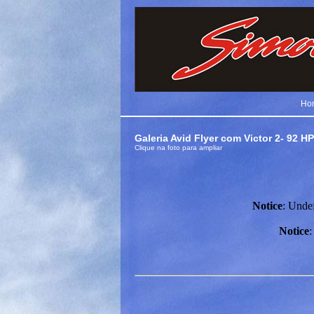
Ho
Galeria Avid Flyer com Victor 2- 92 HP
Clique na foto para ampliar
Notice
: Unde
Notice
: