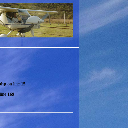
php
on line
15
line
169